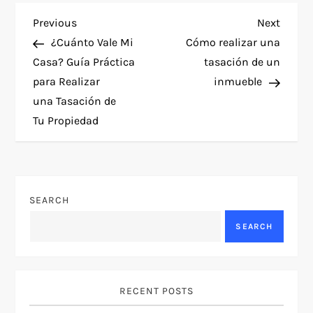
P
Previous
Next
Previous
Next
Post
Post
¿Cuánto Vale Mi
Cómo realizar una
o
Casa? Guía Práctica
tasación de un
para Realizar
inmueble
s
una Tasación de
t
Tu Propiedad
n
a
SEARCH
v
SEARCH
i
g
RECENT POSTS